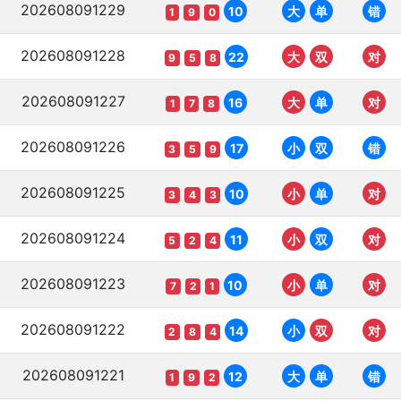
202608091229
10
大
单
错
1
9
0
202608091228
22
大
双
对
9
5
8
202608091227
16
大
单
对
1
7
8
202608091226
17
小
双
错
3
5
9
202608091225
10
小
单
对
3
4
3
202608091224
11
小
双
对
5
2
4
202608091223
10
小
单
对
7
2
1
202608091222
14
小
双
对
2
8
4
202608091221
12
大
单
错
1
9
2