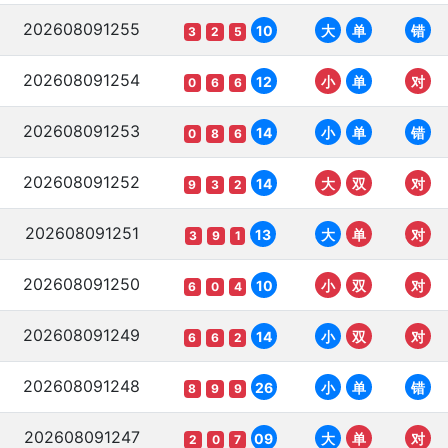
202608091255
10
大
单
错
3
2
5
202608091254
12
小
单
对
0
6
6
202608091253
14
小
单
错
0
8
6
202608091252
14
大
双
对
9
3
2
202608091251
13
大
单
对
3
9
1
202608091250
10
小
双
对
6
0
4
202608091249
14
小
双
对
6
6
2
202608091248
26
小
单
错
8
9
9
202608091247
09
大
单
对
2
0
7