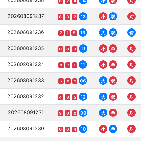
202608091238
14
小
双
对
8
2
4
202608091237
13
小
双
对
8
3
2
202608091236
13
大
双
错
7
1
5
202608091235
11
小
单
对
0
8
3
202608091234
11
小
单
对
3
7
1
202608091233
06
大
双
对
5
0
1
202608091232
12
大
双
对
4
3
5
202608091231
09
大
单
对
9
0
0
202608091230
10
小
单
对
0
6
4