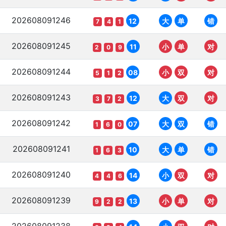
202608091246
12
大
单
错
7
4
1
202608091245
11
小
单
对
2
0
9
202608091244
08
小
双
对
5
1
2
202608091243
12
大
双
对
3
7
2
202608091242
07
大
双
错
1
6
0
202608091241
10
大
单
错
1
6
3
202608091240
14
小
双
对
4
4
6
202608091239
13
小
单
对
9
2
2