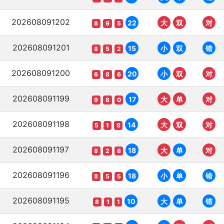
202608091202
22
大
双
对
8
9
5
202608091201
15
小
双
错
8
5
2
202608091200
20
小
双
对
6
8
6
202608091199
17
大
单
对
9
8
0
202608091198
14
大
双
对
5
1
8
202608091197
18
大
单
对
8
2
8
202608091196
18
小
单
错
8
5
5
202608091195
10
大
单
错
8
1
1