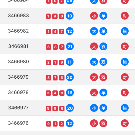
3466984
08
大
双
对
1
0
7
3466983
10
小
单
对
1
9
0
3466982
12
大
单
错
1
4
7
3466981
21
大
双
对
6
8
7
3466980
11
大
双
错
2
1
8
3466979
20
大
双
对
8
7
5
3466978
16
大
单
对
3
4
9
3466977
20
小
单
错
5
9
6
3466976
12
小
双
对
9
1
2