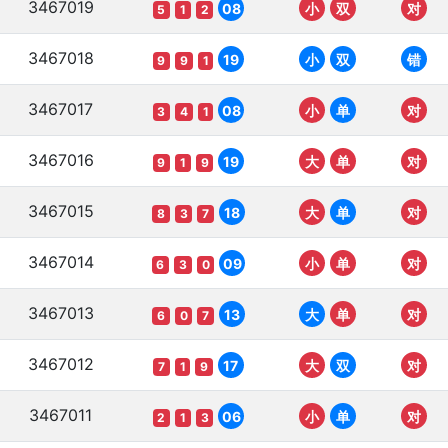
3467019
08
小
双
对
5
1
2
3467018
19
小
双
错
9
9
1
3467017
08
小
单
对
3
4
1
3467016
19
大
单
对
9
1
9
3467015
18
大
单
对
8
3
7
3467014
09
小
单
对
6
3
0
3467013
13
大
单
对
6
0
7
3467012
17
大
双
对
7
1
9
3467011
06
小
单
对
2
1
3