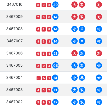
3467010
20
大
双
对
8
9
3
3467009
14
大
双
对
2
6
6
3467008
14
小
单
错
4
2
8
3467007
14
小
单
错
8
3
3
3467006
21
大
双
对
9
8
4
3467005
05
大
双
错
2
0
3
3467004
14
小
单
错
8
5
1
3467003
11
大
双
错
4
5
2
3467002
17
小
双
错
5
9
3